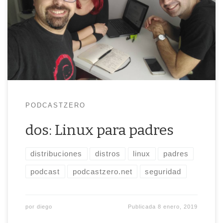
de retraso, gracias a la actualización de WordPress a
la versión 5.0 que ha dado muchos sustos y ha roto
algunos […]
PODCASTZERO
dos: Linux para padres
distribuciones
distros
linux
padres
podcast
podcastzero.net
seguridad
por
diego
Publicada
8 enero, 2019